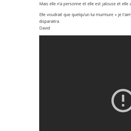
Mais elle n’a personne et elle est jalouse et elle 
Elle voudrait que quelqu’un lui murmure « je t’aim
disparaitra.
David