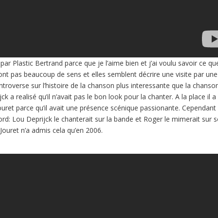
ar Plastic Bertrand parce que je l’aime bien et j’ai voulu savoir ce qu
 n’ont pas beaucoup de sens et elles semblent décrire une visite par une
controverse sur l’histoire de la chanson plus interessante que la chanson
 a realisé qu’il n’avait pas le bon look pour la chanter. A la place il a
ouret parce qu’il avait une présence scénique passionante. Cependant 
ord: Lou Deprijck le chanterait sur la bande et Roger le mimerait sur 
 Jouret n’a admis cela qu’en 2006.