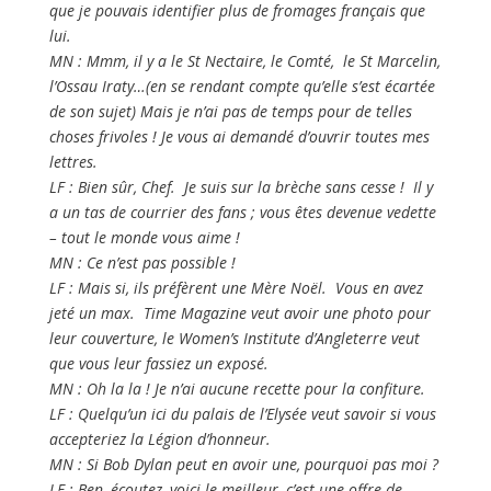
que je pouvais identifier plus de fromages français que
lui.
MN : Mmm, il y a le St Nectaire, le Comté, le St Marcelin,
l’Ossau Iraty…(en se rendant compte qu’elle s’est écartée
de son sujet) Mais je n’ai pas de temps pour de telles
choses frivoles ! Je vous ai demandé d’ouvrir toutes mes
lettres.
LF : Bien sûr, Chef. Je suis sur la brèche sans cesse ! Il y
a un tas de courrier des fans ; vous êtes devenue vedette
– tout le monde vous aime !
MN : Ce n’est pas possible !
LF : Mais si, ils préfèrent une Mère Noël. Vous en avez
jeté un max. Time Magazine veut avoir une photo pour
leur couverture, le Women’s Institute d’Angleterre veut
que vous leur fassiez un exposé.
MN : Oh la la ! Je n’ai aucune recette pour la confiture.
LF : Quelqu’un ici du palais de l’Elysée veut savoir si vous
accepteriez la Légion d’honneur.
MN : Si Bob Dylan peut en avoir une, pourquoi pas moi ?
LF : Ben, écoutez, voici le meilleur, c’est une offre de